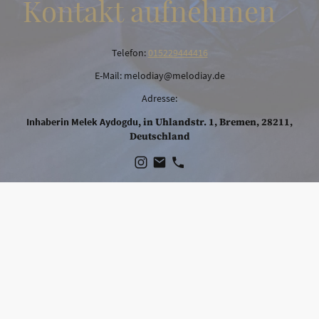
Kontakt aufnehmen
Telefon:
015229444416
E-Mail: melodiay@melodiay.de
Adresse:
in Uhlandstr. 1, Bremen, 28211,
Inhaberin Melek Aydogdu,
Deutschland