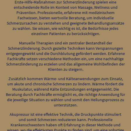
Erste-Hilfe-Maßnahmen zur Schmerzlinderung spielen eine
entscheidende Rolle im Kontext von Massage, Wellness und
Prävention. Professionelle, erfahrene mit medizinischem
Fachwissen, bieten wertvolle Beratung, um individuelle
Schmerzursachen zu verstehen und geeignete Behandlungsansätze
zu wählen. Sie wissen, wie wichtig es ist, die Bedürfnisse jedes
einzelnen Patienten zu berücksichtigen.
Manuelle Therapien sind ein zentraler Bestandteil der
Schmerzlinderung. Durch gezielte Techniken kann Verspannungen
entgegengewirkt und die Durchblutung gefördert werden. Erfahrene
Fachkräfte setzen verschiedene Methoden ein, um eine nachhaltige
Schmerzlinderung zu erzielen und das allgemeine Wohlbefinden der
Klienten zu steigern.
Zusätzlich kommen Wärme- und Kälteanwendungen zum Einsatz,
um akute und chronische Schmerzen zu lindern. Wärme fördert die
Muskulatur, während Kälte Entzündungen entgegenwirkt. Die
Beratung durch Fachkräfte ermöglicht es, die richtige Anwendung für
die jeweilige Situation zu wählen und somit den Heilungsprozess zu
unterstützen.
Akupressur ist eine effektive Technik, die Druckpunkte stimuliert
und somit Schmerzen reduzieren kann. Professionelle
Krankenschwestern haben oft Erfahrung in dieser Methode und
wissen, wo die effektivsten Punkte zu finden sind, um eine sofortige